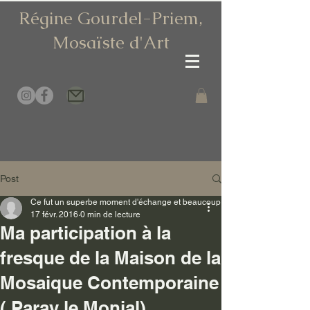
Régine Gourdel-Priem,
Mosaïste d
'Art
Post
Ce fut un superbe moment d'échange et beaucoup
17 févr. 2016
0 min de lecture
Ma participation à la
fresque de la Maison de la
Mosaique Contemporaine
( Paray le Monial)