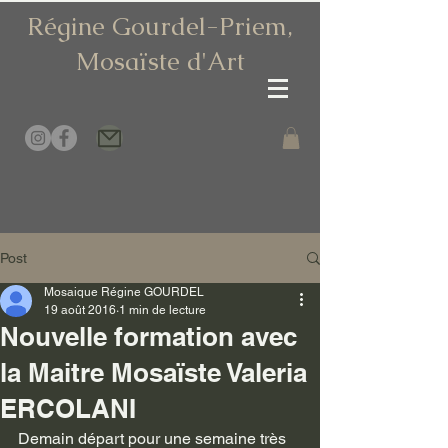
Régine Gourdel-Priem,
Mosaïste d
'Art
Post
Mosaique Régine GOURDEL
19 août 2016
1 min de lecture
Nouvelle formation avec
la Maitre Mosaïste Valeria
ERCOLANI
Demain départ pour une semaine très 