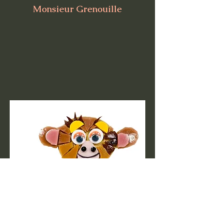
Monsieur
Grenouille