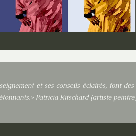
seignement et ses conseils éclairés, font de
étonnants.» Patricia Ritschard (artiste peintre