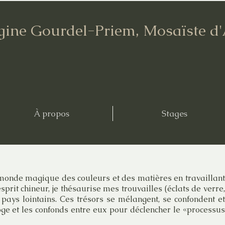
gine Gourdel-Priem, Mosaïste d
À propos
Stages
 monde magique des couleurs et des matières en travaillant
esprit chineur, je thésaurise mes trouvailles (éclats de verre,
 pays lointains. Ces trésors se mélangent, se confondent et
roge et les confonds entre eux pour déclencher le «processus