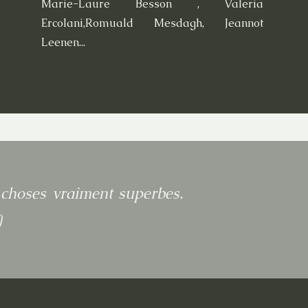
Marie-Laure Besson , Valeria
Ercolani,Romuald Mesdagh, Jeannot
Leenen...
s choses vraiment superbes.
)