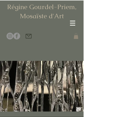
Régine Gourdel-Priem,
Mosaïste d
'Art
Béton et miroir