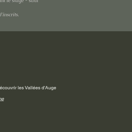
nt le stage - sauf
'inscrits.
découvrir les Vallées d'Auge
me