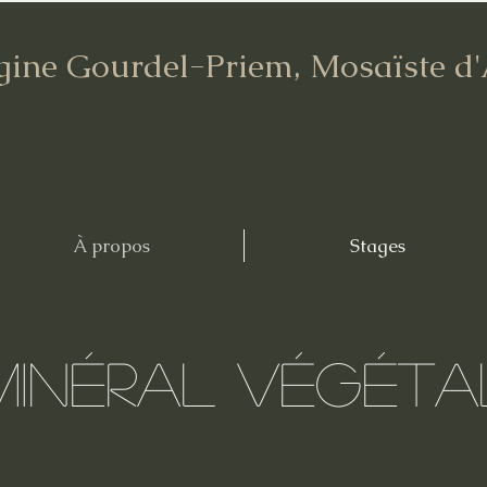
gine Gourdel-Priem, Mosaïste d
À propos
Stages
Minéral végéta