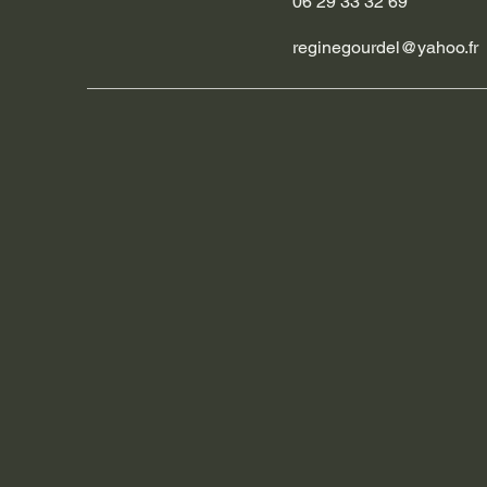
06 29 33 32 69
reginegourdel@yahoo.fr