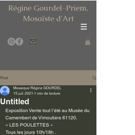
Régine Gourdel-Priem,
Mosaïste d
'Art
Post
Mosaique Régine GOURDEL
15 juil. 2021
1 min de lecture
Untitled
Exposition Vente tout l’été au Musée du 
Camembert de Vimoutiers 61120.
« LES POULETTES «  
Tous les jours 10h/18h .  