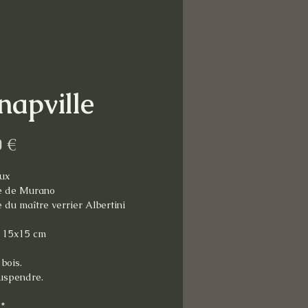
napville
Prix
0 €
ux
e de Murano
 du maître verrier Albertini
: 15x15 cm
bois.
suspendre.
*