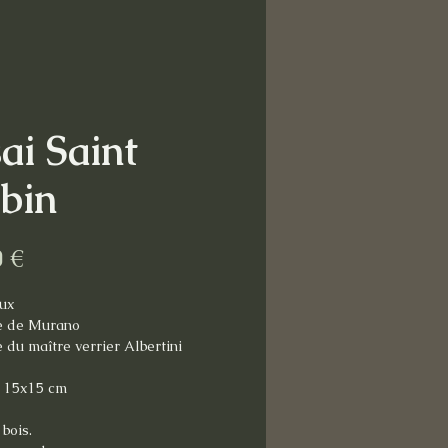
ai Saint
bin
Prix
0 €
ux
e de Murano
 du maître verrier Albertini
: 15x15 cm
bois.