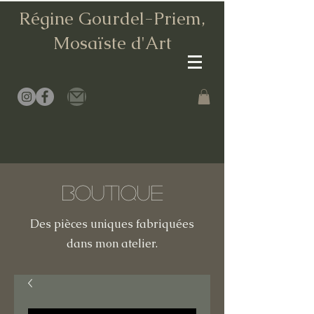
Régine Gourdel-Priem,
Mosaïste d
'Art
Boutique
Des pièces uniques fabriquées
dans mon atelier.