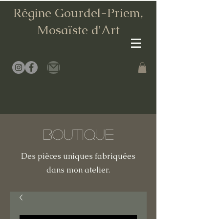
Régine Gourdel-Priem,
Mosaïste d
'Art
Boutique
Des pièces uniques fabriquées
dans mon atelier.