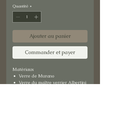
Quantité
*
Ajouter au panier
Commander et payer
Matériaux
Verre de Murano
Verre du maître verrier Albertini
Format : 15x15 cm
Support bois.
Prêt à suspendre.