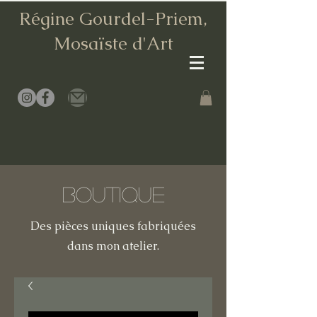
Régine Gourdel-Priem,
Mosaïste d
'Art
Boutique
Des pièces uniques fabriquées
dans mon atelier.