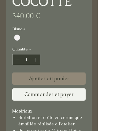
COCOTTE
Prix
340,00 €
Blanc
*
Quantité
*
Ajouter au panier
Commander et payer
Matériaux
Barbillon et crête en céramique
émaillée réalisée à l'atelier
Bec en verre de Murano Fleurs
et perles en verre artisanal