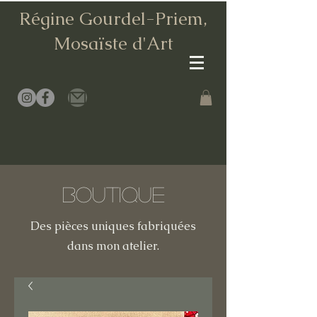
Régine Gourdel-Priem,
Mosaïste d
'Art
Boutique
Des pièces uniques fabriquées
dans mon atelier.