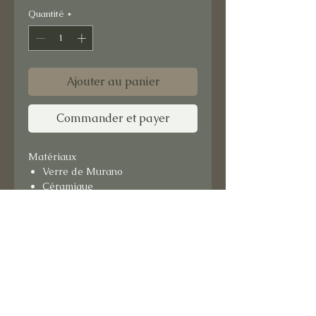
Quantité
*
Ajouter au panier
Commander et payer
Matériaux
Verre de Murano
Céramique
Format : 15x15 cm
Support bois.
Prêt à suspendre.