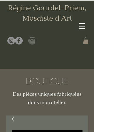
Régine Gourdel-Priem,
Mosaïste d
'Art
Boutique
Des pièces uniques fabriquées
dans mon atelier.