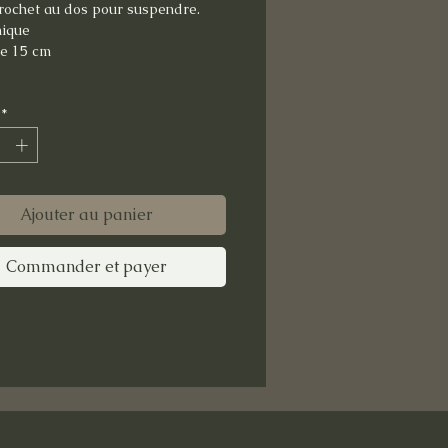
rochet au dos pour suspendre.

ique 

e 15 cm 

*
Ajouter au panier
Commander et payer