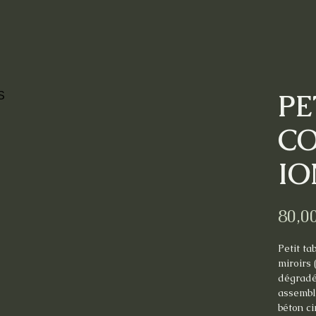
PE
CO
IO
80,0
Petit ta
miroirs 
dégradés
assemblé
béton ci