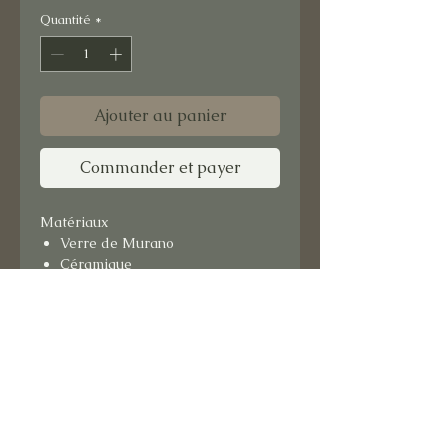
Quantité
*
Ajouter au panier
Commander et payer
Matériaux
Verre de Murano
Céramique
Format : 15x15 cm
Support bois.
Prêt à suspendre.