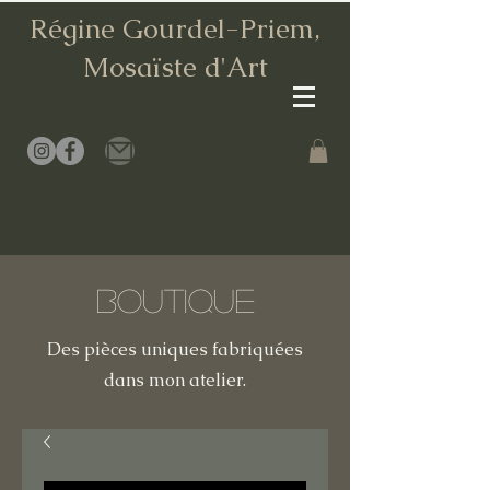
Régine Gourdel-Priem,
Mosaïste d
'Art
Boutique
Des pièces uniques fabriquées
dans mon atelier.