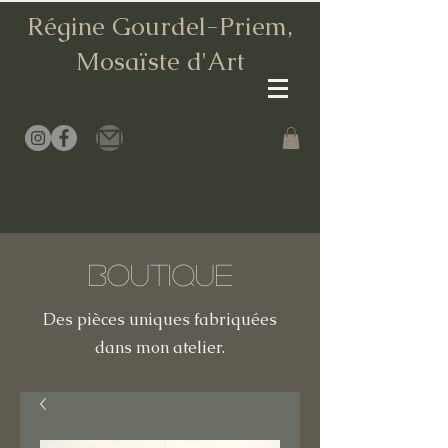
Régine Gourdel-Priem,
Mosaïste d
'Art
Boutique
Des pièces uniques fabriquées
dans mon atelier.