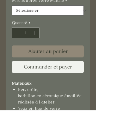
Miroirs dorés .verre Murano
*
Quantité
*
Ajouter au panier
Commander et payer
Matériaux
Bec, crête,
barbillon en céramique émaillée
réalisée à l'atelier
Yeux en tige de verre
Plumage en miroir coloré, verre
vitrail, tiges de verre de Murano
et céramique émaillée à l'atelirr
Fond textile