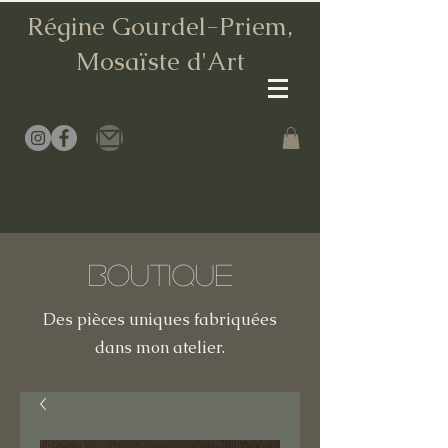
Régine Gourdel-Priem,
Mosaïste d
'Art
Boutique
Des pièces uniques fabriquées
dans mon atelier.