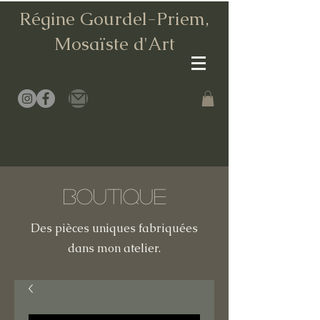
Régine Gourdel-Priem,
Mosaïste d
'Art
Boutique
Des pièces uniques fabriquées
dans mon atelier.