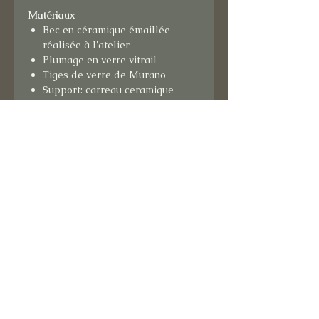
Matériaux
Bec en céramique émaillée
réalisée à l'atelier
Plumage en verre vitrail
Tiges de verre de Murano
Support: carreau ceramique
émaillé à l'atelier
Format
: 15x15 cm