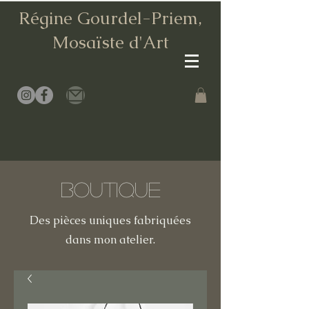
Régine Gourdel-Priem,
Mosaïste d
'Art
Boutique
Des pièces uniques fabriquées
dans mon atelier.