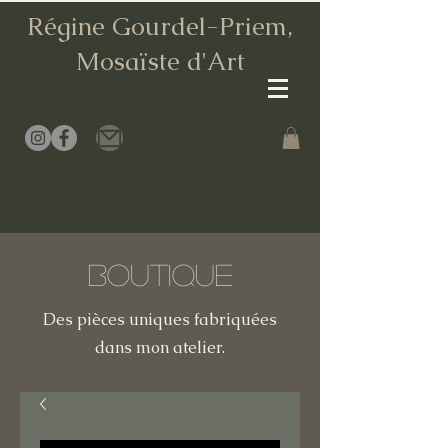
Régine Gourdel-Priem,
Mosaïste d
'Art
Boutique
Des pièces uniques fabriquées
dans mon atelier.