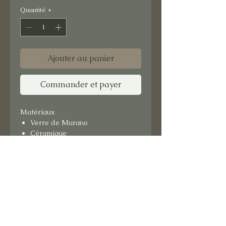
Quantité
*
Ajouter au panier
Commander et payer
Matériaux
Verre de Murano
Céramique
Format : 15x15 cm
Support bois.
Prêt à suspendre.