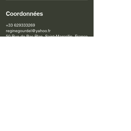
Coordonnées
+33 629333269
reginegourdel@yahoo.fr
50 Rue de Bas Plan, Saint-Marcellin, France